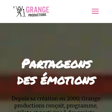
Lecteur
vidéo
Partageons
des émotions
Depuis sa création en 2000, Grange
productions conçoit, programme,